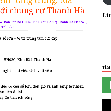
m² tầng trung, tòa
mới chung cư Thanh Hà
Li
Bán Căn hộ HH02 - B2.1 khu Đô Thị Thanh Hà Cienco 5
,
 3 tỉ
0
 sổ lớn – Vị trí trung tâm cực đẹp!
 Tòa HH02C, Khu B2.1 Thanh Hà
TÌM
n nghi – chỉ việc xách vali về ở
ủ đều có
cửa sổ lớn, đón gió và ánh sáng tự nhiên
ận tiện đi lại
đầy đủ tiện ích sống