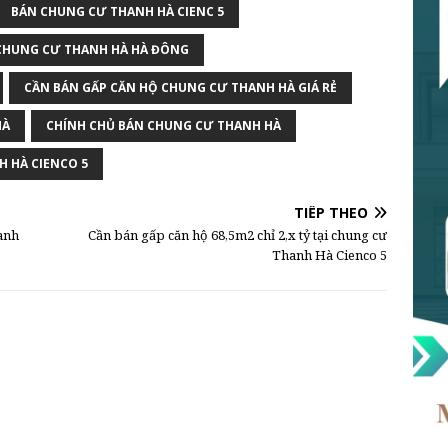
BÁN CHUNG CƯ THANH HÀ CIENC 5
CHUNG CƯ THANH HÀ HÀ ĐÔNG
CẦN BÁN GẤP CĂN HỘ CHUNG CƯ THANH HÀ GIÁ RẺ
HÀ
CHÍNH CHỦ BÁN CHUNG CƯ THANH HÀ
 HÀ CIENCO 5
TIẾP THEO
anh
Cần bán gấp căn hộ 68,5m2 chỉ 2,x tỷ tại chung cư
Thanh Hà Cienco 5