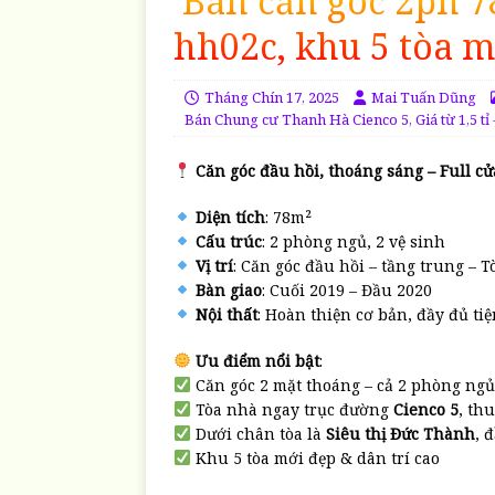
Bán căn góc 2pn 78
hh02c, khu 5 tòa 
Tháng Chín 17, 2025
Mai Tuấn Dũng
Bán Chung cư Thanh Hà Cienco 5
,
Giá từ 1,5 tỉ -
Căn góc đầu hồi, thoáng sáng – Full cửa
Diện tích
: 78m²
Cấu trúc
: 2 phòng ngủ, 2 vệ sinh
Vị trí
: Căn góc đầu hồi – tầng trung –
Bàn giao
: Cuối 2019 – Đầu 2020
Nội thất
: Hoàn thiện cơ bản, đầy đủ tiệ
Ưu điểm nổi bật
:
Căn góc 2 mặt thoáng – cả 2 phòng ng
Tòa nhà ngay trục đường
Cienco 5
, thu
Dưới chân tòa là
Siêu thị Đức Thành
, 
Khu 5 tòa mới đẹp & dân trí cao