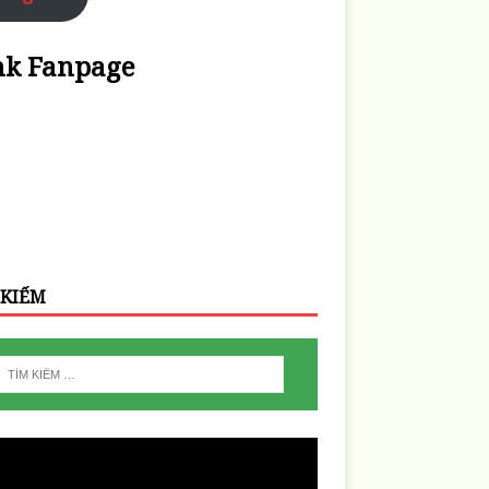
nk Fanpage
 KIẾM