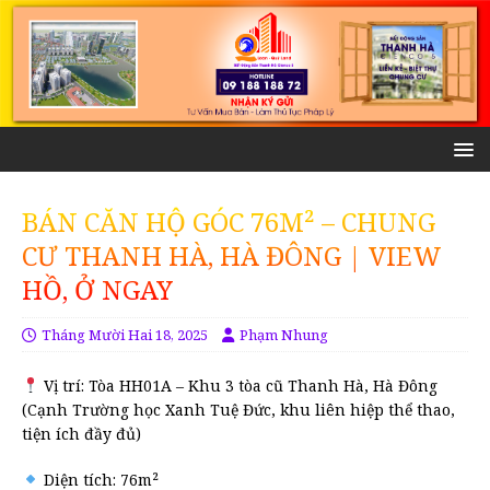
BÁN CĂN HỘ GÓC 76M² – CHUNG
CƯ THANH HÀ, HÀ ĐÔNG | VIEW
HỒ, Ở NGAY
Tháng Mười Hai 18, 2025
Phạm Nhung
Vị trí: Tòa HH01A – Khu 3 tòa cũ Thanh Hà, Hà Đông
(Cạnh Trường học Xanh Tuệ Đức, khu liên hiệp thể thao,
tiện ích đầy đủ)
Diện tích: 76m²