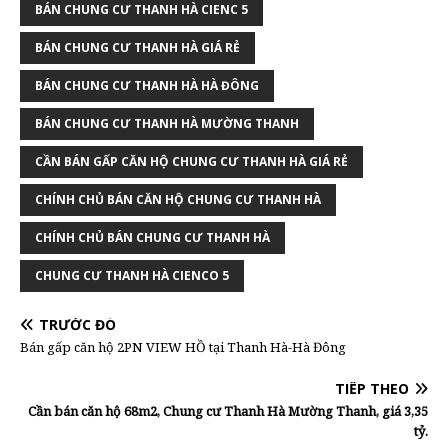
BÁN CHUNG CƯ THANH HÀ CIENC 5
BÁN CHUNG CƯ THANH HÀ GIÁ RẺ
BÁN CHUNG CƯ THANH HÀ HÀ ĐÔNG
BÁN CHUNG CƯ THANH HÀ MƯỜNG THANH
CẦN BÁN GẤP CĂN HỘ CHUNG CƯ THANH HÀ GIÁ RẺ
CHÍNH CHỦ BÁN CĂN HỘ CHUNG CƯ THANH HÀ
CHÍNH CHỦ BÁN CHUNG CƯ THANH HÀ
CHUNG CƯ THANH HÀ CIENCO 5
TRƯỚC ĐÓ
Bán gấp căn hộ 2PN VIEW HỒ tại Thanh Hà-Hà Đông
TIẾP THEO
Cần bán căn hộ 68m2, Chung cư Thanh Hà Mường Thanh, giá 3,35
tỷ.