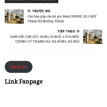
TRƯỚC ĐÓ
Cần bán gấp căn hộ góc 80m2 HH03E, B2.1 KĐT
Thanh Hà Mường Thanh.
TIẾP THEO
BÁN GẤP CĂN GÓC, 80 M2, 02 NGỦ, 6 TÒA MỚI,
CHUNG CƯ THANH HÀ, HÀ ĐÔNG, HÀ NỘI
Đăng tin
Link Fanpage