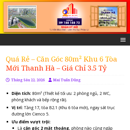
Quá Rẻ – Căn Góc 80m² Khu 6 Tòa
Mới Thanh Hà – Giá Chỉ 3.5 Tỷ
Tháng Sáu 22, 2026
Mai Tuấn Dũng
Diện tích:
80m² (Thiết kế tối ưu: 2 phòng ngủ, 2 WC,
phòng khách và bếp rộng rãi).
Vị trí:
Tầng 17, tòa B2.1 (Khu 6 tòa mới), ngay sát trục
đường lớn Cienco 5.
Ưu điểm vượt trội:
Là
căn góc 2 mặt thoáng
, phòng nào cũng ngập