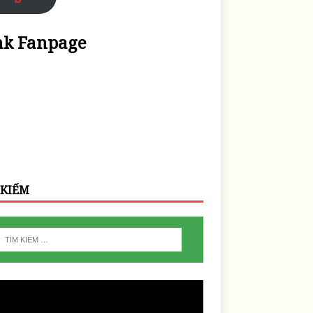
nk Fanpage
 KIẾM