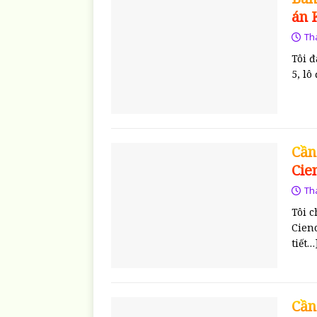
án 
Th
Tôi 
5, l
Cần
Cie
Th
Tôi c
Cien
tiết…
Cần