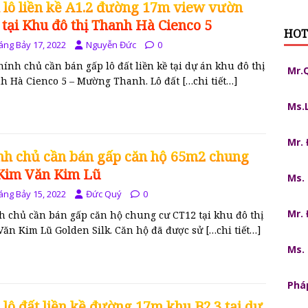
 lô liền kề A1.2 đường 17m view vườn
 tại Khu đô thị Thanh Hà Cienco 5
HOT
áng Bảy 17, 2022
Nguyễn Đức
0
hính chủ cần bán gấp lô đất liền kề tại dự án khu đô thị
Mr.
h Hà Cienco 5 – Mường Thanh. Lô đất
[…chi tiết…]
Ms.
Mr.
nh chủ cần bán gấp căn hộ 65m2 chung
Kim Văn Kim Lũ
Ms.
áng Bảy 15, 2022
Đức Quý
0
Mr.
h chủ cần bán gấp căn hộ chung cư CT12 tại khu đô thị
Văn Kim Lũ Golden Silk. Căn hộ đã được sử
[…chi tiết…]
Ms.
Pháp
 lô đất liền kề đường 17m khu B2.3 tại dự