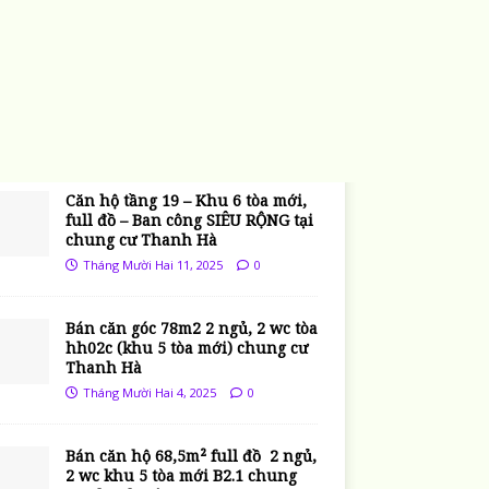
P LÝ – HỢP ĐỒNG
Bán Gấp Căn Hộ View Hồ – Giá
Tốt Nhất Khu Chung Cư Thanh
Hà
Tháng Mười Hai 22, 2025
0
Căn hộ tầng 19 – Khu 6 tòa mới,
full đồ – Ban công SIÊU RỘNG tại
chung cư Thanh Hà
Tháng Mười Hai 11, 2025
0
Bán căn góc 78m2 2 ngủ, 2 wc tòa
hh02c (khu 5 tòa mới) chung cư
Thanh Hà
Tháng Mười Hai 4, 2025
0
Bán căn hộ 68,5m² full đồ 2 ngủ,
2 wc khu 5 tòa mới B2.1 chung