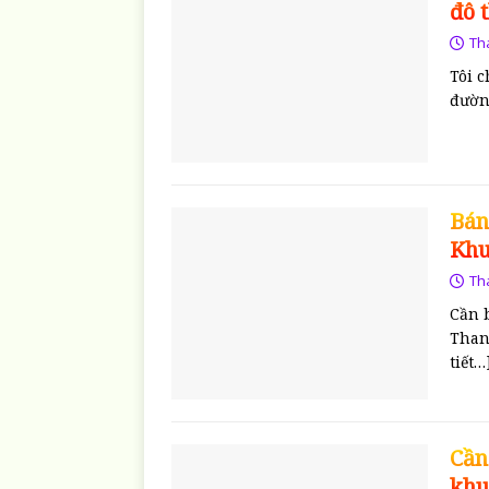
đô 
Th
Tôi 
đườn
Bán
Khu
Th
Cần b
Than
tiết…
Cần
khu