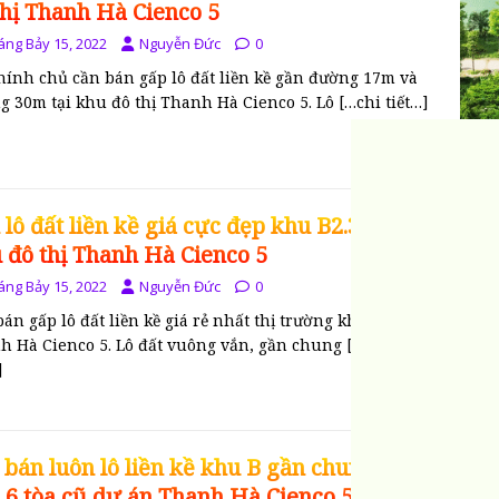
thị Thanh Hà Cienco 5
áng Bảy 15, 2022
Nguyễn Đức
0
chính chủ cần bán gấp lô đất liền kề gần đường 17m và
g 30m tại khu đô thị Thanh Hà Cienco 5. Lô
[…chi tiết…]
 lô đất liền kề giá cực đẹp khu B2.3 tại
 đô thị Thanh Hà Cienco 5
áng Bảy 15, 2022
Nguyễn Đức
0
án gấp lô đất liền kề giá rẻ nhất thị trường khu đô thị
h Hà Cienco 5. Lô đất vuông vắn, gần chung
[…chi
]
 bán luôn lô liền kề khu B gần chung cư
 6 tòa cũ dự án Thanh Hà Cienco 5