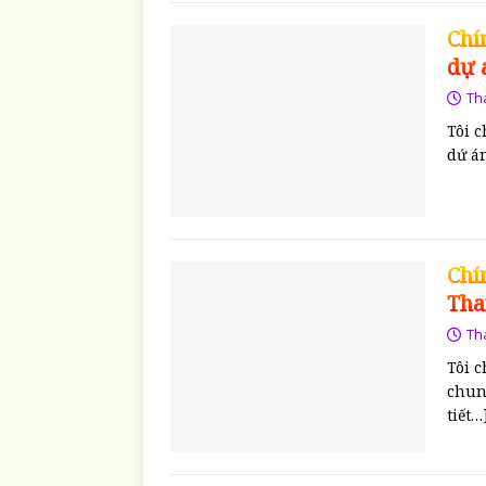
Chí
dự 
Th
Tôi c
dứ á
Chí
Tha
Th
Tôi c
chun
tiết…