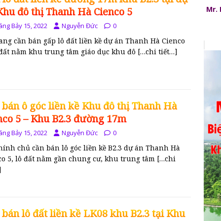
Mr.
Khu đô thị Thanh Hà Cienco 5
áng Bảy 15, 2022
Nguyễn Đức
0
đang cần bán gấp lô đất liền kề dự án Thanh Hà Cienco
ô đất nằm khu trung tâm giáo dục khu đô
[…chi tiết…]
 bán ô góc liền kề Khu đô thị Thanh Hà
nco 5 – Khu B2.3 đường 17m
áng Bảy 15, 2022
Nguyễn Đức
0
hính chủ cần bán lô góc liền kề B2.3 dự án Thanh Hà
co 5, lô đất nằm gần chung cư, khu trung tâm
[…chi
]
 bán lô đất liền kề LK08 khu B2.3 tại Khu