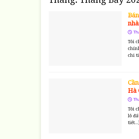
Bán
nhà
Th
Tôi c
chín
chi t
Cần
Hà 
Th
Tôi c
lô đ
tiết…