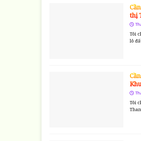
Cần
thị
Th
Tôi c
lô đấ
Cần
Khu
Th
Tôi c
Than