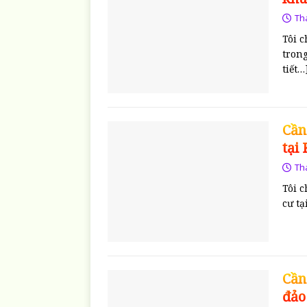
Th
Tôi c
tron
tiết…
Cần
tại
Th
Tôi c
cư t
Cần
đảo