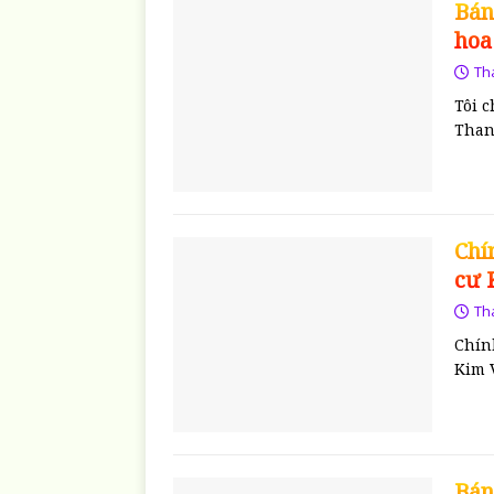
Bán
hoa
Th
Tôi c
Than
Chí
cư 
Th
Chín
Kim 
Bán