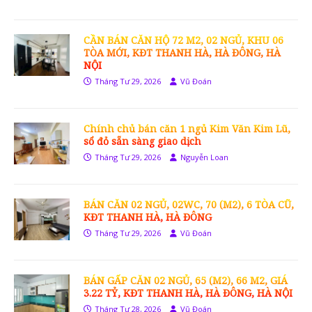
CẦN BÁN CĂN HỘ 72 M2, 02 NGỦ, KHU 06
TÒA MỚI, KĐT THANH HÀ, HÀ ĐÔNG, HÀ
NỘI
Tháng Tư 29, 2026
Vũ Đoán
Chính chủ bán căn 1 ngủ Kim Văn Kim Lũ,
sổ đỏ sẵn sàng giao dịch
Tháng Tư 29, 2026
Nguyễn Loan
BÁN CĂN 02 NGỦ, 02WC, 70 (M2), 6 TÒA CŨ,
KĐT THANH HÀ, HÀ ĐÔNG
Tháng Tư 29, 2026
Vũ Đoán
BÁN GẤP CĂN 02 NGỦ, 65 (M2), 66 M2, GIÁ
3.22 TỶ, KĐT THANH HÀ, HÀ ĐÔNG, HÀ NỘI
Tháng Tư 28, 2026
Vũ Đoán