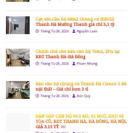
Cực sốc.Căn hộ 68m2 chung cư HH02D
Thanh Hà Mường Thanh giá chỉ 3,1 tỷ.
Tháng Tư 28, 2026
Nguyễn Loan
Chính chủ cần bán căn hộ 70m2, 2Pn tại
KĐT Thanh Hà-Hà Đông
Tháng Tư 28, 2026
Phạm Nhung
Bán căn hộ chung cư Thanh Hà Cienco 5 đủ
nội thất – Giá chỉ hơn 3 tỉ
Tháng Tư 28, 2026
Đức Quý
BÁN GẤP CĂN HỘ 69.5 M2, 02 NGỦ, KHU 06
TÒA CŨ, KĐT THANH HÀ, HÀ ĐÔNG, HÀ NỘI,
GIÁ 3.15 TỶ ￼