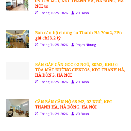
06 TÒA MỚI, KĐT THANH HÀ, HÀ ĐÔNG, HÀ
NỘI ￼
Tháng Tư 25, 2026
Vũ Đoán
Bán căn hộ chung cư Thanh Hà 70m2, 2Pn
giá chỉ 3,2 tỷ
Tháng Tư 25, 2026
Phạm Nhung
BÁN GẤP CĂN GÓC 02 NGỦ, 80M2, KHU 6
TÒA MẶT ĐƯỜNG CIENCO5, KĐT THANH HÀ,
HÀ ĐÔNG, HÀ NỘI
Tháng Tư 25, 2026
Vũ Đoán
CẦN BÁN CĂN HỘ 68 M2, 02 NGỦ, KĐT
THANH HÀ, HÀ ĐÔNG, HÀ NỘI
Tháng Tư 24, 2026
Vũ Đoán