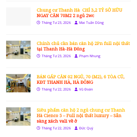
Chung cư Thanh Hà CHỈ 3,2 TỶ SỞ HỮU
NGAY CĂN 70M2 2 ngủ 2wc
Tháng Tư 23, 2026
Mai Tuấn Dũng
Chính chủ cần bán căn hộ 2Pn full nội thất
tại Thanh Hà-Hà Đông
Tháng Tư 23, 2026
Phạm Nhung
BÁN GẤP CĂN 02 NGỦ, 70 (M2), 6 TÒA CŨ,
KĐT THANH HÀ, HÀ ĐÔNG
Tháng Tư 22, 2026
Vũ Đoán
Siêu phẩm căn hộ 2 ngủ chung cư Thanh
Hà Cienco 5 – Full nội thất luxury – Sẵn
sàng xách vali về ở
Tháng Tư 22, 2026
Đức Quý