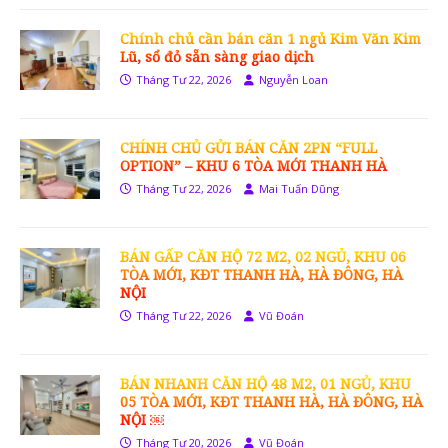
Chính chủ cần bán căn 1 ngủ Kim Văn Kim
Lũ, sổ đỏ sẵn sàng giao dịch
Tháng Tư 22, 2026
Nguyễn Loan
CHÍNH CHỦ GỬI BÁN CĂN 2PN “FULL
OPTION” – KHU 6 TÒA MỚI THANH HÀ
Tháng Tư 22, 2026
Mai Tuấn Dũng
BÁN GẤP CĂN HỘ 72 M2, 02 NGỦ, KHU 06
TÒA MỚI, KĐT THANH HÀ, HÀ ĐÔNG, HÀ
NỘI
Tháng Tư 22, 2026
Vũ Đoán
BÁN NHANH CĂN HỘ 48 M2, 01 NGỦ, KHU
05 TÒA MỚI, KĐT THANH HÀ, HÀ ĐÔNG, HÀ
NỘI ￼
Tháng Tư 20, 2026
Vũ Đoán