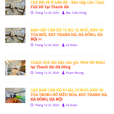
Chủ Đổi Về Ở Liền Kề – Bán Gấp Căn 72m2
Full Đồ Tại Thanh Hà
Tháng Tư 24, 2026
Mai Tuấn Dũng
BÁN GẤP CĂN HỘ 72 M2, 02 NGỦ, KHU 06
TÒA MỚI, KĐT THANH HÀ, HÀ ĐÔNG, HÀ
NỘI ￼
Tháng Tư 24, 2026
Vũ Đoán
Chính chủ cần bán căn góc View Hồ 80m2
tại Thanh Hà-Hà Đông
Tháng Tư 23, 2026
Phạm Nhung
GẤP BÁN CĂN HỘ 65 M2, 02 NGỦ, KHU 06
TÒA TRONG HỒ ĐIỀU HÒA, KĐT THANH HÀ,
HÀ ĐÔNG, HÀ NỘI
Tháng Tư 23, 2026
Vũ Đoán