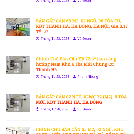
Tháng Tư 28, 2026
Vũ Đoán
BÁN GẤP CĂN 65 M2, 02 NGỦ, 06 TÒA CŨ,
KĐT THANH HÀ, HÀ ĐÔNG, HÀ NỘI, GIÁ 3.17
TỶ ￼
Tháng Tư 28, 2026
Vũ Đoán
Chính Chủ Bán Căn Hộ 72m² ban công
hướng Nam Khu 6 Tòa Mới Chung Cư
Thanh Hà
Tháng Tư 28, 2026
Phạm Nhung
BÁN GẤP CĂN 02 NGỦ, 02WC 72 (M2), 6 TÒA
MỚI, KĐT THANH HÀ, HÀ ĐÔNG
Tháng Tư 28, 2026
Vũ Đoán
CHÍNH CHỦ BÁN CĂN 65 M2, 02 NGỦ, KHU