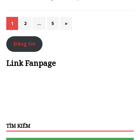
1
2
…
5
»
Đăng tin
Link Fanpage
TÌM KIẾM