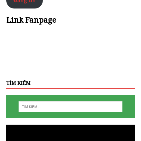
Đăng tin
Link Fanpage
TÌM KIẾM