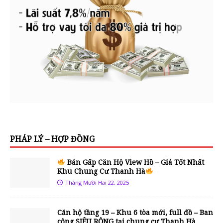
PHÁP LÝ – HỢP ĐỒNG
Bán Gấp Căn Hộ View Hồ – Giá Tốt Nhất
Khu Chung Cư Thanh Hà
Tháng Mười Hai 22, 2025
Căn hộ tầng 19 – Khu 6 tòa mới, full đồ – Ban
công SIÊU RỘNG tại chung cư Thanh Hà