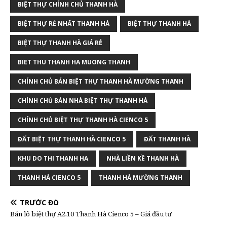
BIỆT THỰ CHÍNH CHỦ THANH HÀ
BIỆT THỰ RẺ NHẤT THANH HÀ
BIỆT THỰ THANH HÀ
BIỆT THỰ THANH HÀ GIÁ RẺ
BIET THU THANH HA MUONG THANH
CHÍNH CHỦ BÁN BIỆT THỰ THANH HÀ MƯỜNG THANH
CHÍNH CHỦ BÁN NHÀ BIỆT THỰ THANH HÀ
CHÍNH CHỦ BIỆT THỰ THANH HÀ CIENCO 5
ĐẤT BIỆT THỰ THANH HÀ CIENCO 5
ĐẤT THANH HÀ
KHU DO THI THANH HA
NHÀ LIỀN KỀ THANH HÀ
THANH HÀ CIENCO 5
THANH HÀ MƯỜNG THANH
TRƯỚC ĐÓ
Bán lô biệt thự A2.10 Thanh Hà Cienco 5 – Giá đầu tư