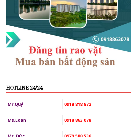
HOTLINE 24/24
Mr.Quý
0918 818 872
Ms.Loan
0918 863 078
Mr. Đức
0979 588 536