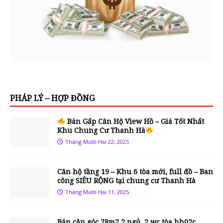
PHÁP LÝ – HỢP ĐỒNG
Bán Gấp Căn Hộ View Hồ – Giá Tốt Nhất
Khu Chung Cư Thanh Hà
Tháng Mười Hai 22, 2025
Căn hộ tầng 19 – Khu 6 tòa mới, full đồ – Ban
công SIÊU RỘNG tại chung cư Thanh Hà
Tháng Mười Hai 11, 2025
Bán căn góc 78m2 2 ngủ, 2 wc tòa hh02c