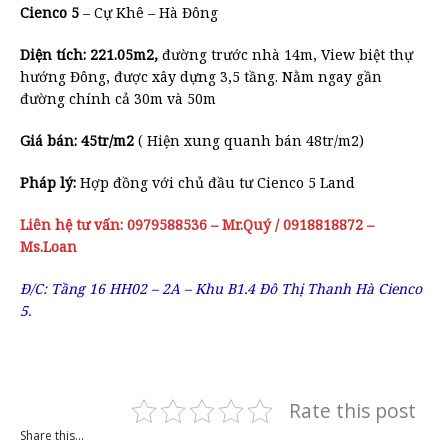
Cienco 5
– Cự Khê – Hà Đông
Diện tích: 221.05m2,
đường trước nhà 14m, View biệt thự
hướng Đông, được xây dựng 3,5 tầng. Nằm ngay gần
đường chính cả 30m và 50m
Giá bán: 45tr/m2
( Hiện xung quanh bán 48tr/m2)
Pháp lý:
Hợp đồng với chủ đầu tư Cienco 5 Land
Liên hệ tư vấn: 0979588536 – Mr.Quý / 0918818872 –
Ms.Loan
Đ/C: Tầng 16 HH02 – 2A – Khu B1.4 Đô Thị Thanh Hà Cienco
5.
Rate this post
Share this...