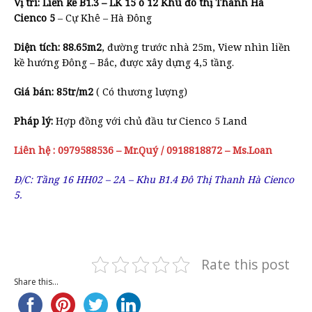
Vị trí: Liền kề B1.3 – LK 15 ô 12 Khu đô thị Thanh Hà
Cienco 5
– Cự Khê – Hà Đông
Diện tích: 88.65m2
, đường trước nhà 25m, View nhìn liền
kề hướng Đông – Bắc, được xây dựng 4,5 tầng.
Giá bán: 85tr/m2
( Có thương lượng)
Pháp lý:
Hợp đồng với chủ đầu tư Cienco 5 Land
Liên hệ : 0979588536 – Mr.Quý / 0918818872 – Ms.Loan
Đ/C: Tầng 16 HH02 – 2A – Khu B1.4 Đô Thị Thanh Hà Cienco
5.
Rate this post
Share this...