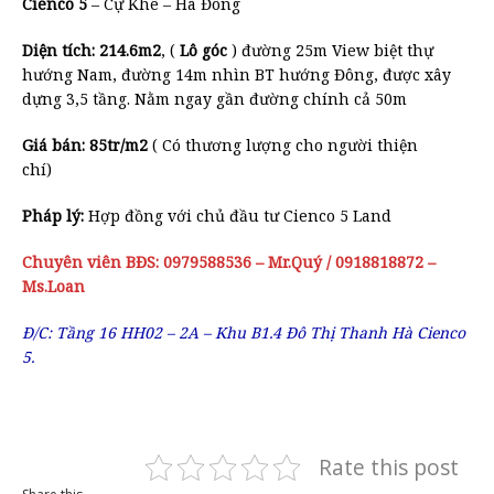
Cienco 5
– Cự Khê – Hà Đông
Diện tích: 214.6m2
, (
Lô góc
) đường 25m View biệt thự
hướng Nam, đường 14m nhìn BT hướng Đông, được xây
dựng 3,5 tầng. Nằm ngay gần đường chính cả 50m
Giá bán: 85tr/m2
( Có thương lượng cho người thiện
chí)
Pháp lý:
Hợp đồng với chủ đầu tư Cienco 5 Land
Chuyên viên BĐS: 0979588536 – Mr.Quý / 0918818872 –
Ms.Loan
Đ/C: Tầng 16 HH02 – 2A – Khu B1.4 Đô Thị Thanh Hà Cienco
5.
Rate this post