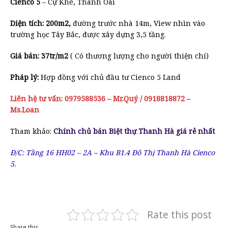
Cienco 5
– Cự Khê, Thanh Oai
Diện tích: 200m2,
đường trước nhà 14m, View nhìn vào
trường học Tây Bắc, được xây dựng 3,5 tầng.
Giá bán: 37tr/m2
( Có thương lượng cho người thiện chí)
Pháp lý:
Hợp đồng với chủ đầu tư Cienco 5 Land
Liên hệ tư vấn: 0979588536 – Mr.Quý / 0918818872 –
Ms.Loan
Tham khảo:
Chính chủ bán Biệt thự Thanh Hà giá rẻ nhất
Đ/C: Tầng 16 HH02 – 2A – Khu B1.4 Đô Thị Thanh Hà Cienco
5.
Rate this post
Share this...