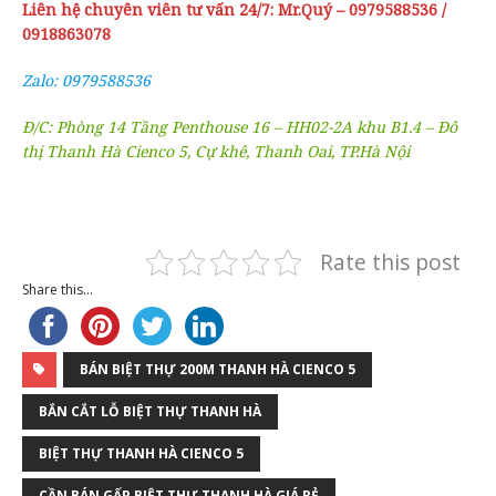
Liên hệ chuyên viên tư vấn 24/7: Mr.Quý – 0979588536 /
0918863078
Zalo: 0979588536
Đ/C: Phòng 14 Tầng Penthouse 16 – HH02-2A khu B1.4 – Đô
thị Thanh Hà Cienco 5, Cự khê, Thanh Oai, TP.Hà Nội
Rate this post
Share this...
BÁN BIỆT THỰ 200M THANH HÀ CIENCO 5
BẮN CẮT LỖ BIỆT THỰ THANH HÀ
BIỆT THỰ THANH HÀ CIENCO 5
CẦN BÁN GẤP BIỆT THỰ THANH HÀ GIÁ RẺ