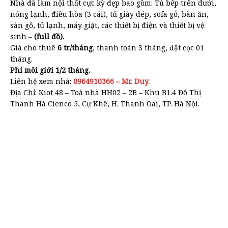
Nhà đã làm nội thất cực kỳ đẹp bao gồm: Tủ bếp trên dưới,
nóng lạnh, điều hòa (3 cái), tủ giày dép, sofa gỗ, bàn ăn,
sàn gỗ, tủ lạnh, máy giặt, các thiết bị điện và thiết bị vệ
sinh –
(full đồ).
Giá cho thuê
6 tr/tháng
, thanh toán 3 tháng, đặt cọc 01
tháng.
Phí môi giới 1/2 tháng.
Liên hệ xem nhà:
0964910366 – Mr. Duy.
Địa Chỉ: Kiot 48 – Toà nhà HH02 – 2B – Khu B1.4 Đô Thị
Thanh Hà Cienco 5, Cự Khê, H. Thanh Oai, TP. Hà Nội.