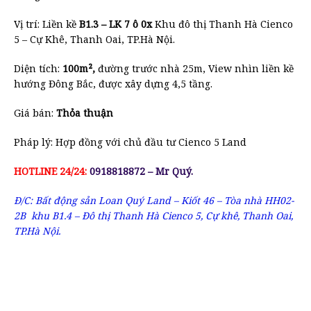
Vị trí: Liền kề
B1.3 – LK 7 ô 0x
Khu đô thị Thanh Hà Cienco
5 – Cự Khê, Thanh Oai, TP.Hà Nội.
Diện tích:
100m
²,
đường trước nhà 25m, View nhìn liền kề
hướng Đông Bắc, được xây dựng 4,5 tầng.
Giá bán:
Thỏa thuận
Pháp lý: Hợp đồng với chủ đầu tư Cienco 5 Land
HOTLINE 24/24:
0918818872 – Mr Quý.
Đ/C: Bất động sản Loan Quý Land – Kiốt 46 – Tòa nhà HH02-
2B khu B1.4 – Đô thị Thanh Hà Cienco 5, Cự khê, Thanh Oai,
TP.Hà Nội.