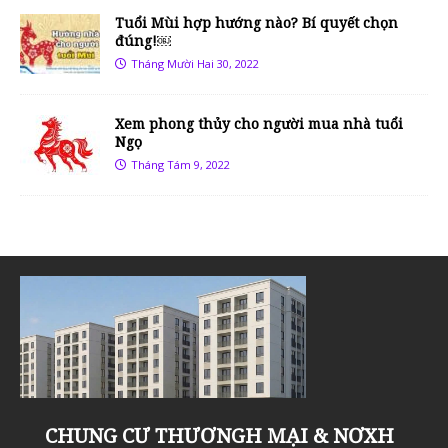
Tuổi Mùi hợp hướng nào? Bí quyết chọn
đúng!￼
Tháng Mười Hai 30, 2022
Xem phong thủy cho người mua nhà tuổi
Ngọ
Tháng Tám 9, 2022
Khu đô thị Thanh Hà Cienco 5 đón tin
KHU ĐÔ THỊ THANH HÀ, NHỮNG LÝ
Sân tập golf Thanh Hà Mường Thanh
Chung cư Thanh Hà Mường Thanh
Liền kề Thanh Hà Cienco 5 – “Dậy
Khu đô thị Thanh Hà Cienco 5, khu đô
CHUNG CƯ THƯƠNGH MẠI & NƠXH