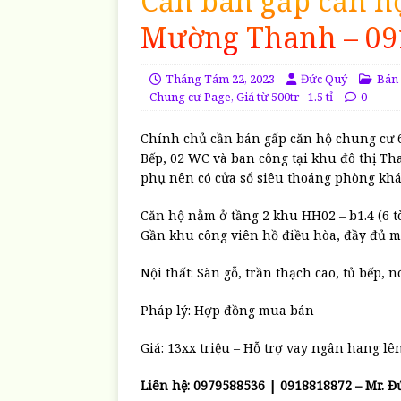
Cần bán gấp căn h
Mường Thanh – 09
Tháng Tám 22, 2023
Đức Quý
Bán 
Chung cư Page
,
Giá từ 500tr - 1.5 tỉ
0
Chính chủ cần bán gấp căn hộ chung cư 
Bếp, 02 WC và ban công tại khu đô thị Th
phụ nên có cửa sổ siêu thoáng phòng khá
Căn hộ nằm ở tầng 2 khu HH02 – b1.4 (6 t
Gần khu công viên hồ điều hòa, đầy đủ mọi
Nội thất: Sàn gỗ, trần thạch cao, tủ bếp,
Pháp lý: Hợp đồng mua bán
Giá: 13xx triệu – Hỗ trợ vay ngân hang lên
Liên hệ: 0979588536 | 0918818872 – Mr. Đ