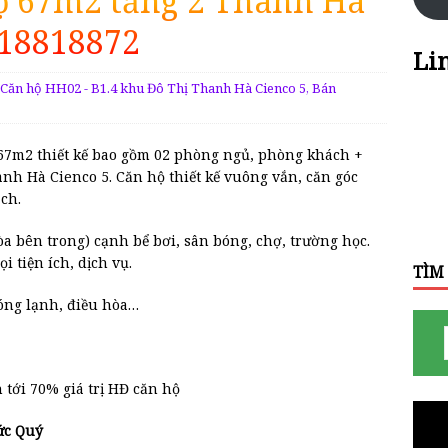
ộ 67m2 tầng 2 Thanh Hà
18818872
Li
Căn hộ HH02 - B1.4 khu Đô Thị Thanh Hà Cienco 5
,
Bán
67m2 thiết kế bao gồm 02 phòng ngủ, phòng khách +
anh Hà Cienco 5. Căn hộ thiết kế vuông vắn, căn góc
ch.
òa bên trong) cạnh bể bơi, sân bóng, chợ, trường học.
 tiện ích, dịch vụ.
TÌM
 nóng lạnh, điều hòa…
 tới 70% giá trị HĐ căn hộ
ức Quý