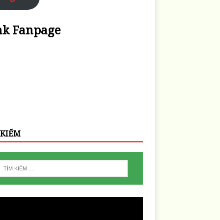
nk Fanpage
 KIẾM