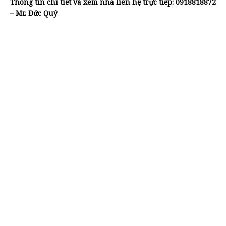
Thông tin chi tiết và xem nhà liên hệ trực tiếp: 0918818872
– Mr. Đức Quý