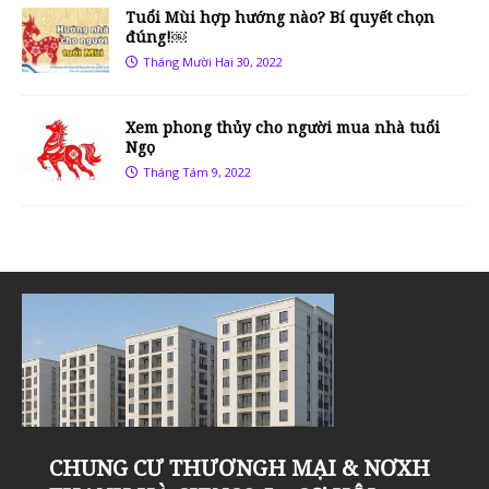
Tuổi Mùi hợp hướng nào? Bí quyết chọn
đúng!￼
Tháng Mười Hai 30, 2022
Xem phong thủy cho người mua nhà tuổi
Ngọ
Tháng Tám 9, 2022
Khu đô thị Thanh Hà Cienco 5 đón tin
KHU ĐÔ THỊ THANH HÀ, NHỮNG LÝ
Sân tập golf Thanh Hà Mường Thanh
Chung cư Thanh Hà Mường Thanh
Liền kề Thanh Hà Cienco 5 – “Dậy
Khu đô thị Thanh Hà Cienco 5, khu đô
CHUNG CƯ THƯƠNGH MẠI & NƠXH