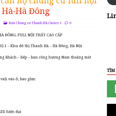
căn hộ chung cư full nội
h Hà-Hà Đông
Li
g
Bán Chung cư Thanh Hà Cienco 5
0
À ĐÔNG, FULL NỘI THẤT CAO CẤP
 B2.1 – Khu đô thị Thanh Hà – Hà Đông, Hà Nội
hòng khách – bếp – ban công hương Nam thoáng mát
TÌM
 vali vào ở, bao gồm:
LED hiện đại