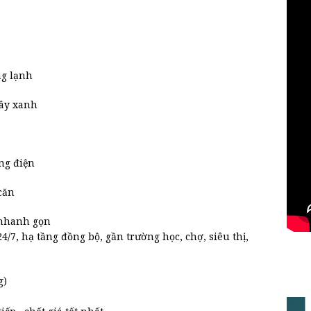
ng lạnh
cây xanh
ng điện
căn
 nhanh gọn
/7, hạ tầng đồng bộ, gần trường học, chợ, siêu thị,
g)