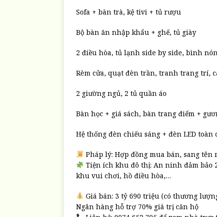
Sofa + bàn trà, kệ tivi + tủ rượu
Bộ bàn ăn nhập khẩu + ghế, tủ giày
2 điều hòa, tủ lạnh side by side, bình nó
Rèm cửa, quạt đèn trần, tranh trang trí, 
2 giường ngủ, 2 tủ quần áo
Bàn học + giá sách, bàn trang điểm + gươ
Hệ thống đèn chiếu sáng + đèn LED toàn 
Pháp lý: Hợp đồng mua bán, sang tên
Tiện ích khu đô thị: An ninh đảm bảo 24
khu vui chơi, hồ điều hòa,…
Giá bán: 3 tỷ 690 triệu (có thương lượn
Ngân hàng hỗ trợ 70% giá trị căn hộ