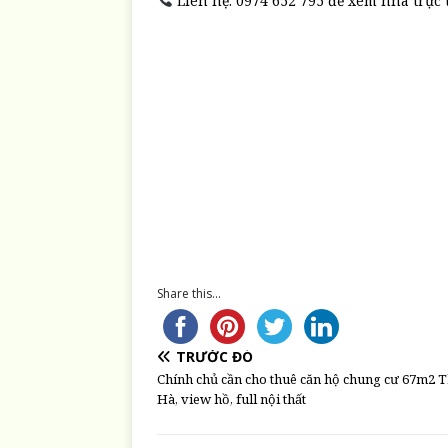
Liên hệ: 0974 652 795 để xem nhà trực ti
Share this...
TRƯỚC ĐÓ
Chính chủ cần cho thuê căn hộ chung cư 67m2 
Hà, view hồ, full nội thất