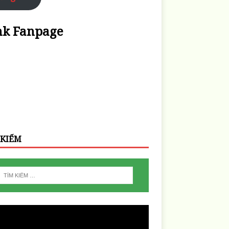
nk Fanpage
 KIẾM