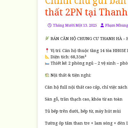
Chính chủ gửi bán 
thất 2PN tại Than
Tháng Mười Một 13, 2025
Phạm Nhun
BÁN CĂN HỘ CHUNG CƯ THANH HÀ – H
Vị trí: Căn hộ thuộc tầng 14 tòa HH03E
Diện tích: 68,35m²
Thiết kế: 2 phòng ngủ – 2 vệ sinh – p
Nội thất & tiện nghi:
Căn hộ full nội thất cao cấp, chỉ việc xách
Sàn gỗ, trần thạch cao, khóa từ an toàn
Tủ bếp trên dưới, bếp từ, máy hút mùi
Tường ốp tấm than tre + lam sóng + đèn 