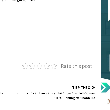
ếp , chốt giá tốt nhất.
Rate this post
TIẾP THEO
Thanh
Chính chủ cần bán gấp căn hộ 2 ngủ 2wc full đồ mới
100% – chung cư Thanh Hà