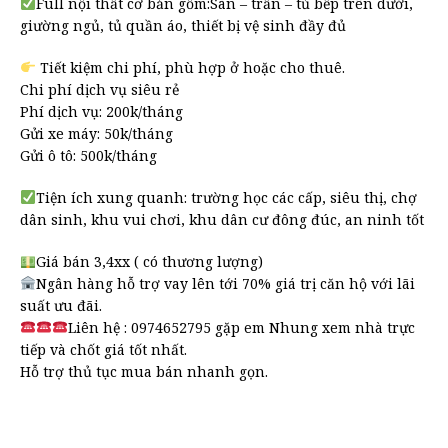
Full nội thất cơ bản gồm:Sàn – trần – tủ bếp trên dưới,
giường ngủ, tủ quần áo, thiết bị vệ sinh đầy đủ
Tiết kiệm chi phí, phù hợp ở hoặc cho thuê.
Chi phí dịch vụ siêu rẻ
Phí dịch vụ: 200k/tháng
Gửi xe máy: 50k/tháng
Gửi ô tô: 500k/tháng
Tiện ích xung quanh: trường học các cấp, siêu thị, chợ
dân sinh, khu vui chơi, khu dân cư đông đúc, an ninh tốt
Giá bán 3,4xx ( có thương lượng)
Ngân hàng hỗ trợ vay lên tới 70% giá trị căn hộ với lãi
suất ưu đãi.
Liên hệ : 0974652795 gặp em Nhung xem nhà trực
tiếp và chốt giá tốt nhất.
Hỗ trợ thủ tục mua bán nhanh gọn.