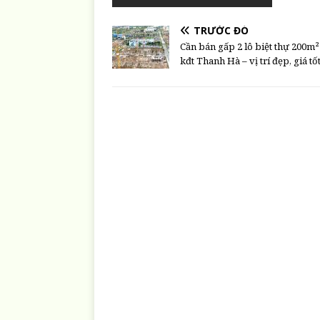
TRƯỚC ĐÓ
Cần bán gấp 2 lô biệt thự 200m² 
kđt Thanh Hà – vị trí đẹp, giá tố