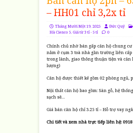
Bán căn hộ 2pn – 
– HH01 chỉ 3,2x tỉ
Tháng Mười Một 19, 2025
Đức Quý
Hà Cienco 5
,
Giá từ 3 tỉ - 5 tỉ
0
Chính chủ nhờ bán gấp căn hộ chung cư 6
nằm ở cụm 3 toà nhà gần trường liên cấp
trong lành, giao thông thuận tiện và căn 
lượng)
Căn hộ được thiết kế gồm 02 phòng ngủ, 
Nội thất căn hộ bao gồm: Sàn gỗ, hệ thống
sạch sẽ…
Giá bán căn hộ chỉ 3.25 tỉ – Hỗ trợ vay n
Chi tiết và xem nhà trực tiếp liên hệ: 091