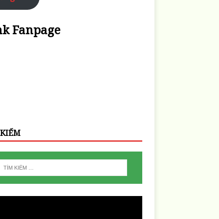
nk Fanpage
 KIẾM