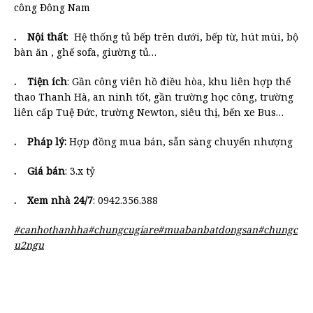
công Đông Nam
.
Nội thất
: Hệ thống tủ bếp trên dưới, bếp từ, hút mùi, bộ
bàn ăn , ghế sofa, giường tủ…
. Tiện ích
: Gần công viên hồ điều hòa, khu liên hợp thể
thao Thanh Hà, an ninh tốt, gần trường học công, trường
liên cấp Tuệ Đức, trường Newton, siêu thị, bến xe Bus…
. Pháp lý:
Hợp đồng mua bán, sẵn sàng chuyển nhượng
.
Giá bán
: 3.x tỷ
. Xem nhà 24/7
: 0942.356.388
#canhothanhha#chungcugiare#muabanbatdongsan#chungc
u2ngu