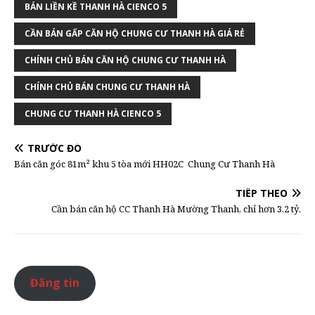
BÁN LIỀN KỀ THANH HÀ CIENCO 5
CẦN BÁN GẤP CĂN HỘ CHUNG CƯ THANH HÀ GIÁ RẺ
CHÍNH CHỦ BÁN CĂN HỘ CHUNG CƯ THANH HÀ
CHÍNH CHỦ BÁN CHUNG CƯ THANH HÀ
CHUNG CƯ THANH HÀ CIENCO 5
TRƯỚC ĐÓ
Bán căn góc 81m² khu 5 tòa mới HH02C Chung Cư Thanh Hà
TIẾP THEO
Cần bán căn hộ CC Thanh Hà Mường Thanh, chỉ hơn 3,2 tỷ.
Đăng tin