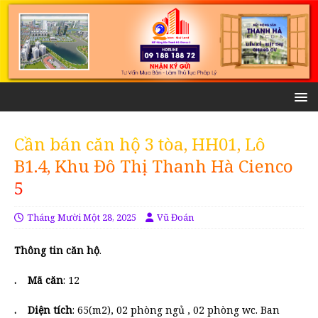
Cần bán căn hộ 3 tòa, HH01, Lô
B1.4, Khu Đô Thị Thanh Hà Cienco
5
Tháng Mười Một 28, 2025
Vũ Đoán
Thông tin căn hộ
.
. Mã căn
: 12
. Diện tích
: 65(m2), 02 phòng ngủ , 02 phòng wc. Ban