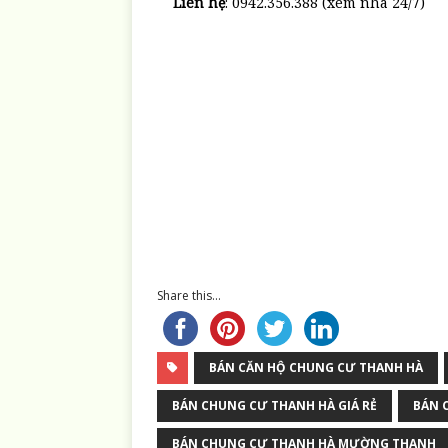
Liên hệ
: 0942.356.388 (xem nhà 24/7)
Share this...
BÁN CĂN HỘ CHUNG CƯ THANH HÀ
BÁN CHUNG CƯ THANH HÀ GIÁ RẺ
BÁN 
BÁN CHUNG CƯ THANH HÀ MƯỜNG THANH