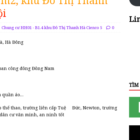
5m2, khu Đô Thị Thanh
ội
Li
Chung cư HH01 - B1.4 khu Đô Thị Thanh Hà Cienco 5
0
Hà, Hà Đông
 ban công đông Đông Nam
TÌM
tủ quần áo…
 thể thao, trường liên cấp Tuệ Đức, Newton, trường
 dân cư văn minh, an ninh tốt