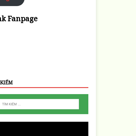
nk Fanpage
 KIẾM