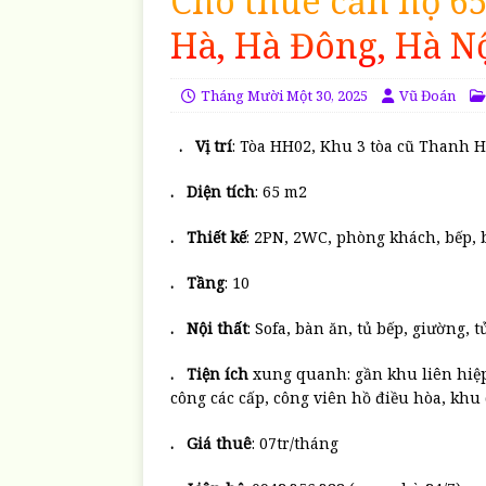
Cho thuê căn hộ 6
Hà, Hà Đông, Hà N
Tháng Mười Một 30, 2025
Vũ Đoán
. Vị trí
: Tòa HH02, Khu 3 tòa cũ Thanh 
. Diện tích
: 65 m2
. Thiết kế
: 2PN, 2WC, phòng khách, bếp,
.
Tầng
: 10
. Nội thất
: Sofa, bàn ăn, tủ bếp, giường, 
. Tiện ích
xung quanh: gần khu liên hiệp
công các cấp, công viên hồ điều hòa, khu
. Giá thuê
: 07tr/tháng