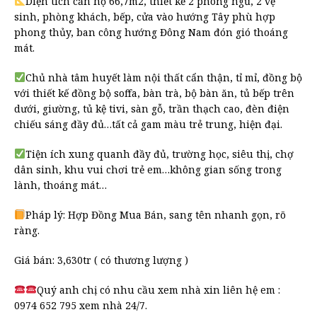
Diện tích căn hộ 66,7m2, thiết kế 2 phòng ngủ, 2 vệ
sinh, phòng khách, bếp, cửa vào hướng Tây phù hợp
phong thủy, ban công hướng Đông Nam đón gió thoáng
mát.
Chủ nhà tâm huyết làm nội thất cẩn thận, tỉ mỉ, đồng bộ
với thiết kế đồng bộ soffa, bàn trà, bộ bàn ăn, tủ bếp trên
dưới, giường, tủ kệ tivi, sàn gỗ, trần thạch cao, đèn điện
chiếu sáng đầy đủ…tất cả gam màu trẻ trung, hiện đại.
Tiện ích xung quanh đầy đủ, trường học, siêu thị, chợ
dân sinh, khu vui chơi trẻ em…không gian sống trong
lành, thoáng mát…
Pháp lý: Hợp Đồng Mua Bán, sang tên nhanh gọn, rõ
ràng.
Giá bán: 3,630tr ( có thương lượng )
Quý anh chị có nhu cầu xem nhà xin liên hệ em :
0974 652 795 xem nhà 24/7.