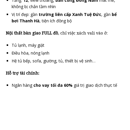
Tầng:
12
, view thoáng,
ban công Đông Nam
mát mẻ,
không bị chắn tầm nhìn
Vị trí đẹp: gần
trường liên cấp Xanh Tuệ Đức
, gần
bể
bơi Thanh Hà
, tiện ích đồng bộ
Nội thất bàn giao FULL đồ
, chỉ việc xách vali vào ở:
Tủ lạnh, máy giặt
Điều hòa, nóng lạnh
Hệ tủ bếp, sofa, giường, tủ, thiết bị vệ sinh…
Hỗ trợ tài chính:
Ngân hàng
cho vay tối đa 60%
giá trị giao dịch thực tế