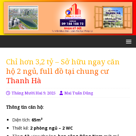
Chỉ hơn 3,2 tỷ – Sở hữu ngay căn
hộ 2 ngủ, full đồ tại chung cư
Thanh Hà
Tháng Mười Hai 9, 2025
Mai Tuấn Dũng
Thông tin căn hộ:
Diện tích:
65m²
Thiết kế:
2 phòng ngủ – 2 WC