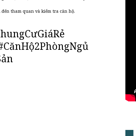
ị đến tham quan và kiểm tra căn hộ.
hungCưGiáRẻ
#CănHộ2PhòngNgủ
Sản