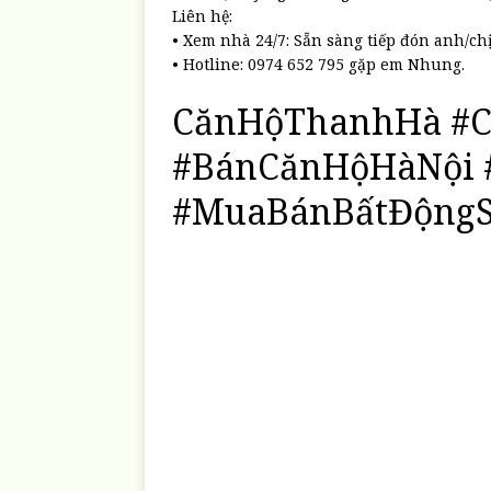
Liên hệ:
• Xem nhà 24/7: Sẵn sàng tiếp đón anh/ch
• Hotline: 0974 652 795 gặp em Nhung.
CănHộThanhHà #C
#BánCănHộHàNội 
#MuaBánBấtĐộng