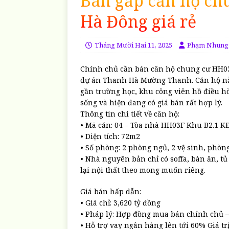
Bán gấp căn hộ ch
Hà Đông giá rẻ
Tháng Mười Hai 11, 2025
Phạm Nhung
Chính chủ cần bán căn hộ chung cư HH03F
dự án Thanh Hà Mường Thanh. Căn hộ nằm 
gần trường học, khu công viên hồ điều hò
sống và hiện đang có giá bán rất hợp lý.
Thông tin chi tiết về căn hộ:
• Mã căn: 04 – Tòa nhà HH03F Khu B2.1 K
• Diện tích: 72m2
• Số phòng: 2 phòng ngủ, 2 vệ sinh, phòn
• Nhà nguyên bản chỉ có soffa, bàn ăn, t
lại nội thất theo mong muốn riêng.
Giá bán hấp dẫn:
• Giá chỉ: 3,620 tỷ đồng
• Pháp lý: Hợp đồng mua bán chính chủ 
• Hỗ trợ vay ngân hàng lên tới 60% Giá trị 