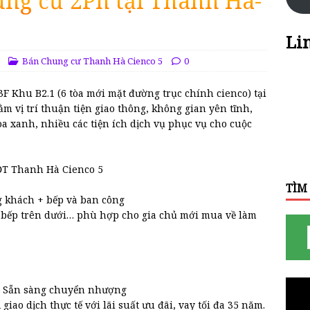
ung cư 2Pn tại Thanh Hà-
Li
Bán Chung cư Thanh Hà Cienco 5
0
 Khu B2.1 (6 tòa mới mặt đường trục chính cienco) tại
vị trí thuận tiện giao thông, không gian yên tĩnh,
a xanh, nhiều các tiện ích dịch vụ phục vụ cho cuộc
ĐT Thanh Hà Cienco 5
TÌM
g khách + bếp và ban công
ủ bếp trên dưới… phù hợp cho gia chủ mới mua về làm
– Sẵn sàng chuyển nhượng
giao dịch thực tế với lãi suất ưu đãi, vay tối đa 35 năm.