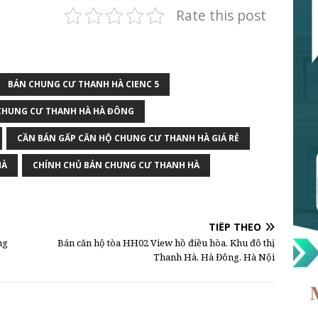
Rate this post
BÁN CHUNG CƯ THANH HÀ CIENC 5
CHUNG CƯ THANH HÀ HÀ ĐÔNG
CẦN BÁN GẤP CĂN HỘ CHUNG CƯ THANH HÀ GIÁ RẺ
HÀ
CHÍNH CHỦ BÁN CHUNG CƯ THANH HÀ
TIẾP THEO
ng
Bán căn hộ tòa HH02 View hồ điều hòa. Khu đô thị
Thanh Hà, Hà Đông, Hà Nội