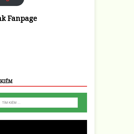
nk Fanpage
 KIẾM