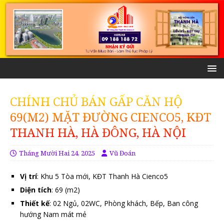
CHÍNH CHỦ BÁN GẤP CĂN HỘ
69(M2) MẶT ĐƯỜNG CIENCO5, KĐT
THANH HÀ, HÀ ĐÔNG, HÀ NỘI
Tháng Mười Hai 24, 2025
Vũ Đoán
Vị trí
: Khu 5 Tòa mới, KĐT Thanh Hà Cienco5
Diện tích
: 69 (m2)
Thiết kế
: 02 Ngủ, 02WC, Phòng khách, Bếp, Ban công
hướng Nam mát mẻ