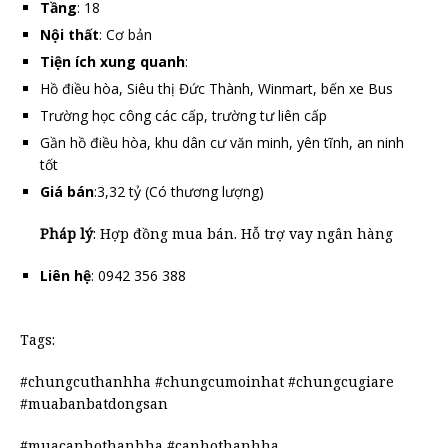
Tầng
: 18
Nội thất
: Cơ bản
Tiện ích xung quanh
:
Hồ điều hòa, Siêu thị Đức Thành, Winmart, bến xe Bus
Trường học công các cấp, trường tư liên cấp
Gần hồ điều hòa, khu dân cư văn minh, yên tĩnh, an ninh
tốt
Giá bán
:3,32 tỷ (Có thương lượng)
Pháp lý
: Hợp đồng mua bán. Hỗ trợ vay ngân hàng
Liên hệ
: 0942 356 388
Tags:
#chungcuthanhha #chungcumoinhat #chungcugiare
#muabanbatdongsan
#muacanhothanhha #canhothanhha