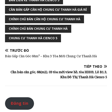
BÁN LIỀN KỀ THANH HÀ CIENCO 5
CẦN BÁN GẤP CĂN HỘ CHUNG CƯ THANH HÀ GIÁ RẺ
CHÍNH CHỦ BÁN CĂN HỘ CHUNG CƯ THANH HÀ
CHÍNH CHỦ BÁN CHUNG CƯ THANH HÀ
CHUNG CƯ THANH HÀ CIENCO 5
TRƯỚC ĐÓ
Bán Gấp Căn Góc 68m² – Khu 3 Tòa Mới Chung Cư Thanh Hà
TIẾP THEO
Cần bán căn góc, 68(m2), 03 tòa mới view hồ, tòa HH03, Lô B1.3,
Khu Đô Thị Thanh Hà Cienco 5
Đăng tin