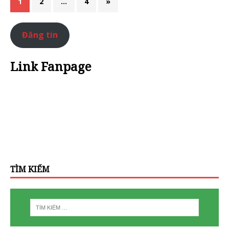
1
2
…
4
»
Đăng tin
Link Fanpage
TÌM KIẾM