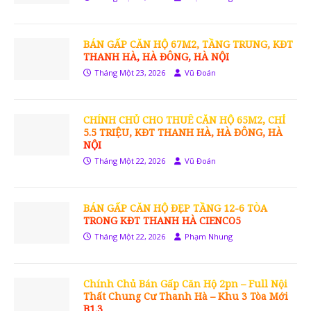
BÁN GẤP CĂN HỘ 67M2, TẦNG TRUNG, KĐT
THANH HÀ, HÀ ĐÔNG, HÀ NỘI
Tháng Một 23, 2026
Vũ Đoán
CHÍNH CHỦ CHO THUÊ CĂN HỘ 65M2, CHỈ
5.5 TRIỆU, KĐT THANH HÀ, HÀ ĐÔNG, HÀ
NỘI
Tháng Một 22, 2026
Vũ Đoán
BÁN GẤP CĂN HỘ ĐẸP TẦNG 12-6 TÒA
TRONG KĐT THANH HÀ CIENCO5
Tháng Một 22, 2026
Phạm Nhung
Chính Chủ Bán Gấp Căn Hộ 2pn – Full Nội
Thất Chung Cư Thanh Hà – Khu 3 Tòa Mới
B1.3