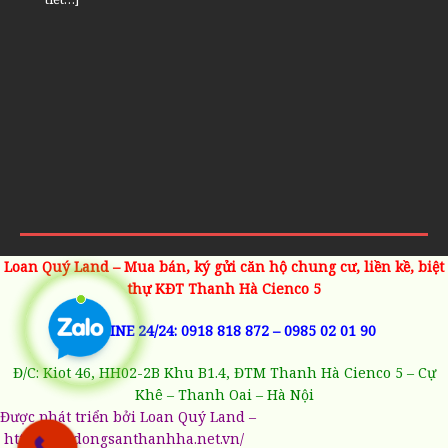
Loan Quý Land – Mua bán, ký gửi căn hộ chung cư, liền kề, biệt
thự KĐT Thanh Hà Cienco 5
HOTLINE 24/24:
0918 818 872
–
0985 02 01 90
Đ/C: Kiot 46, HH02-2B Khu B1.4, ĐTM Thanh Hà Cienco 5 – Cự
Khê – Thanh Oai – Hà Nội
Được phát triển bởi Loan Quý Land –
https://batdongsanthanhha.net.vn/