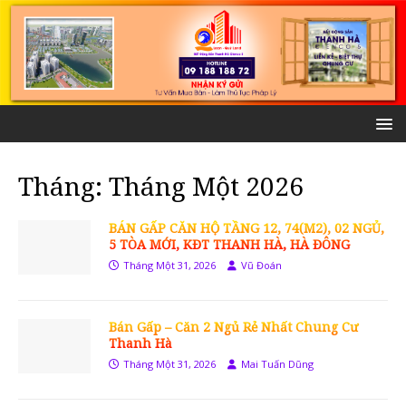
Tháng:
Tháng Một 2026
BÁN GẤP CĂN HỘ TẦNG 12, 74(M2), 02 NGỦ,
5 TÒA MỚI, KĐT THANH HÀ, HÀ ĐÔNG
Tháng Một 31, 2026
Vũ Đoán
Bán Gấp – Căn 2 Ngủ Rẻ Nhất Chung Cư
Thanh Hà
Tháng Một 31, 2026
Mai Tuấn Dũng