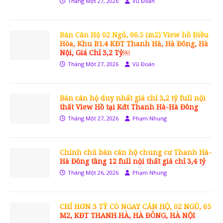
Tháng Một 27, 2026
Vũ Đoán
Bán Căn Hộ 02 Ngủ, 66.5 (m2) View hồ Điều
Hòa, Khu B1.4 KĐT Thanh Hà, Hà Đông, Hà
Nội, Giá Chỉ 3,2 Tỷ￼
Tháng Một 27, 2026
Vũ Đoán
Bán căn hộ duy nhất giá chỉ 3,2 tỷ full nội
thất View Hồ tại Kđt Thanh Hà-Hà Đông
Tháng Một 27, 2026
Phạm Nhung
Chính chủ bán căn hộ chung cư Thanh Hà-
Hà Đông tầng 12 full nội thất giá chỉ 3,4 tỷ
Tháng Một 26, 2026
Phạm Nhung
CHỈ HƠN 3 TỶ CÓ NGAY CĂN HỘ, 02 NGỦ, 65
M2, KĐT THANH HÀ, HÀ ĐÔNG, HÀ NỘI