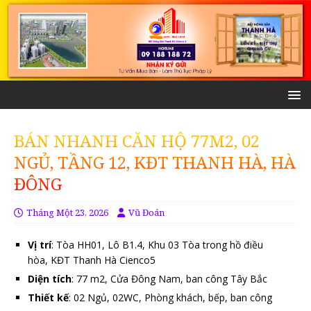
BÁN NHANH CĂN HỘ 77M2, 02
NGỦ, TẦNG 12, KĐT THANH HÀ, HÀ
ĐÔNG
Tháng Một 23, 2026
Vũ Đoán
Vị trí
: Tòa HH01, Lô B1.4, Khu 03 Tòa trong hồ điều
hòa, KĐT Thanh Hà Cienco5
Diện tích
: 77 m2, Cửa Đông Nam, ban công Tây Bắc
Thiết kế
: 02 Ngủ, 02WC, Phòng khách, bếp, ban công