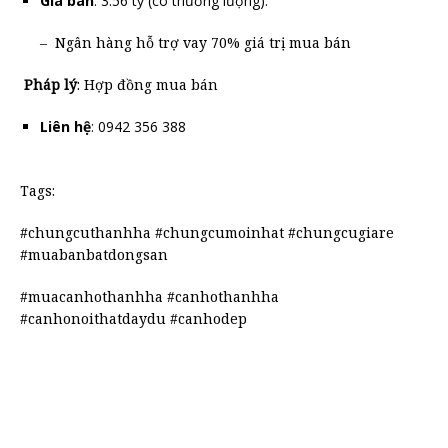
Giá bán
: 3.56 tỷ (có thương lượng).
– Ngân hàng hỗ trợ vay 70% giá trị mua bán
Pháp lý
: Hợp đồng mua bán
Liên hệ
: 0942 356 388
Tags:
#chungcuthanhha #chungcumoinhat #chungcugiare
#muabanbatdongsan
#muacanhothanhha #canhothanhha
#canhonoithatdaydu #canhodep