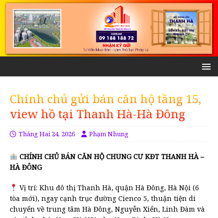
Chính chủ gửi bán căn hộ tầng 15,
view hồ tại Thanh Hà-Hà Đông
Tháng Hai 24, 2026
Phạm Nhung
CHÍNH CHỦ BÁN CĂN HỘ CHUNG CƯ KĐT THANH HÀ –
HÀ ĐÔNG
Vị trí: Khu đô thị Thanh Hà, quận Hà Đông, Hà Nội (6
tòa mới), ngay cạnh trục đường Cienco 5, thuận tiện di
chuyển về trung tâm Hà Đông, Nguyễn Xiển, Linh Đàm và