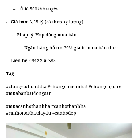
. – Ô tô 500k/tháng/xe
. Giá bán
: 3,25 tỷ (có thương lượng)
. Pháp lý
: Hợp đồng mua bán
–
Ngân hàng hỗ trợ 70% giá trị mua bán thực
Liên hệ
: 0942.356.388
Tag
:
#chungcuthanhha #chungcumoinhat #chungcugiare
#muabanbatdongsan
#muacanhothanhha #canhothanhha
#canhonoithatdaydu #canhodep