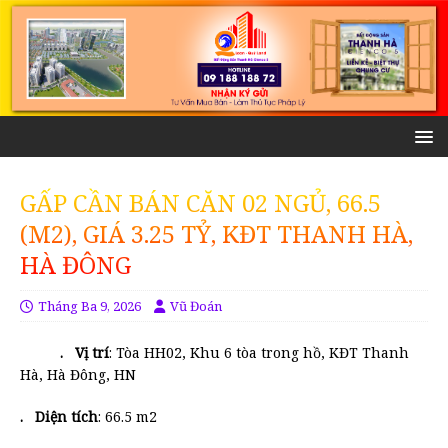
GẤP CẦN BÁN CĂN 02 NGỦ, 66.5
(M2), GIÁ 3.25 TỶ, KĐT THANH HÀ,
HÀ ĐÔNG
Tháng Ba 9, 2026
Vũ Đoán
. Vị trí
: Tòa HH02, Khu 6 tòa trong hồ, KĐT Thanh
Hà, Hà Đông, HN
. Diện tích
: 66.5 m2