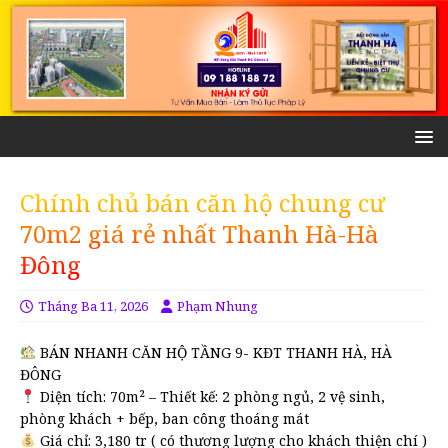
Chính chủ bán căn hộ chung cư
70m2 giá rẻ nhất Thanh Hà-Hà
Đông
Tháng Ba 11, 2026
Phạm Nhung
BÁN NHANH CĂN HỘ TẦNG 9- KĐT THANH HÀ, HÀ
ĐÔNG
Diện tích: 70m² – Thiết kế: 2 phòng ngủ, 2 vệ sinh,
phòng khách + bếp, ban công thoáng mát
Giá chỉ: 3,180 tr ( có thương lượng cho khách thiện chí )