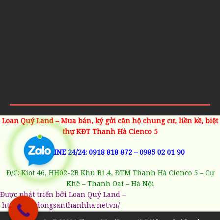
Loan Quý Land – Mua bán, ký gửi căn hộ chung cư, liền kề, biệt
thự KĐT Thanh Hà Cienco 5
HOTLINE 24/24:
0918 818 872
–
0985 02 01 90
Đ/C: Kiot 46, HH02-2B Khu B1.4, ĐTM Thanh Hà Cienco 5 – Cự
Khê – Thanh Oai – Hà Nội
Được phát triển bởi Loan Quý Land –
https://batdongsanthanhha.net.vn/