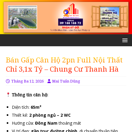
Bán Gấp Căn Hộ 2pn Full Nội Thất
Chỉ 3,1x Tỷ – Chung Cư Thanh Hà
Tháng Ba 12, 2026
Mai Tuấn Dũng
Thông tin căn hộ:
Diện tích:
65m²
Thiết kế:
2 phòng ngủ – 2 WC
Hướng cửa:
Đông Nam
thoáng mát
Vị trí đẹp:
gần trục đường chính
, di chuyển thuận tiện