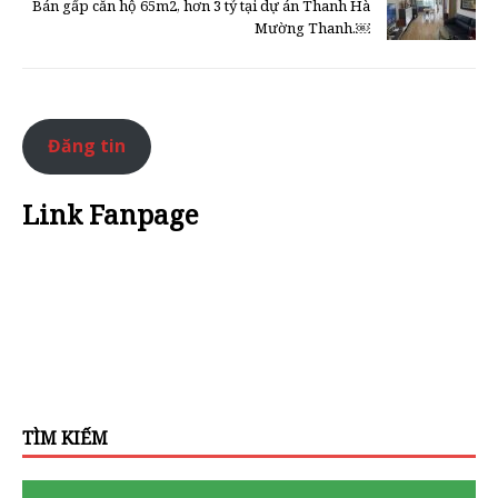
Bán gấp căn hộ 65m2, hơn 3 tỷ tại dự án Thanh Hà
Mường Thanh.￼
Đăng tin
Link Fanpage
TÌM KIẾM