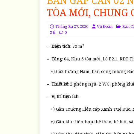
BÁN GẤP CĂN 02 N
TÒA MỚI, CHUNG 
Tháng Ba 27, 2026
Vũ Đoán
Bán C
3 tỉ
0
–
Diện tích
: 72 m²
–
Tầng
: 04, Khu 6 tòa mới, Lô B2.1, KĐT 
+) Cửa hướng Nam, ban công hướng Bắ
–
Thiết kế
: 2 phòng ngủ, 2 WC, phòng khá
–
Vị trí tiện ích
:
+) Gần Trường Liên cấp Xanh Tuệ Đức, N
+) Gần khu liên hợp thể thao, bể bơi, 