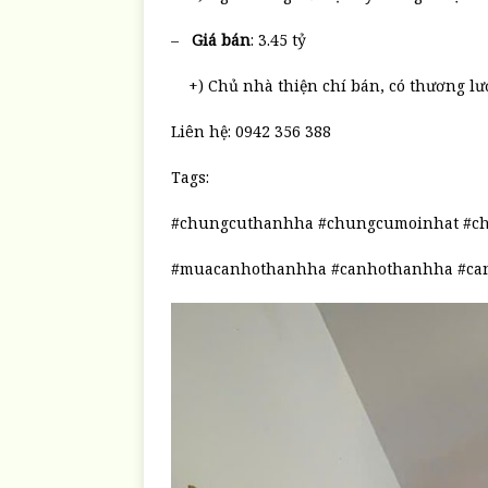
–
Giá bán
: 3.45 tỷ
+) Chủ nhà thiện chí bán, có thương l
Liên hệ: 0942 356 388
Tags:
#chungcuthanhha #chungcumoinhat #c
#muacanhothanhha #canhothanhha #can