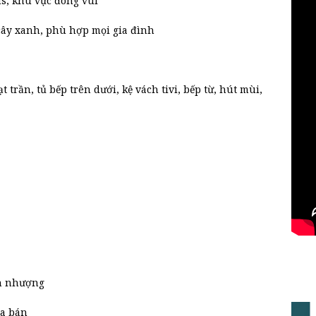
us, khu vực đông vui
ây xanh, phù hợp mọi gia đình
 trần, tủ bếp trên dưới, kệ vách tivi, bếp từ, hút mùi,
n nhượng
ua bán