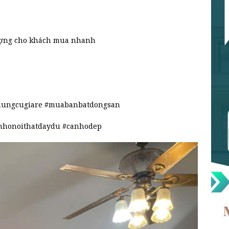
ượng cho khách mua nhanh
hungcugiare #muabanbatdongsan
honoithatdaydu #canhodep