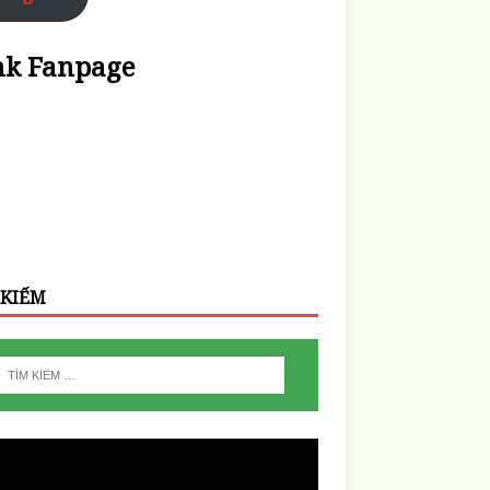
nk Fanpage
 KIẾM