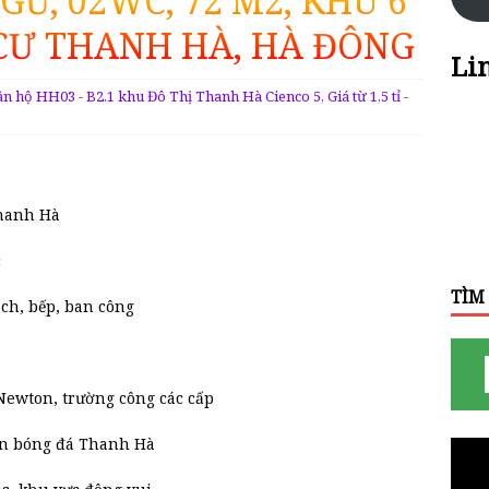
GỦ, 02WC, 72 M2, KHU 6
CƯ THANH HÀ, HÀ ĐÔNG
Li
ăn hộ HH03 - B2.1 khu Đô Thị Thanh Hà Cienco 5
,
Giá từ 1,5 tỉ -
Thanh Hà
c
TÌM
ch, bếp, ban công
ewton, trường công các cấp
sân bóng đá Thanh Hà