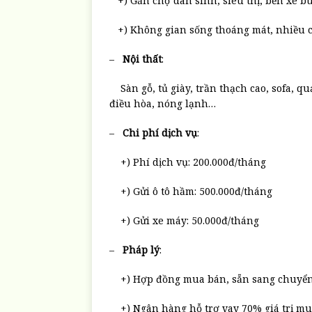
+) Gần chợ dân sinh, siêu thị, bến xe b
+) Không gian sống thoáng mát, nhiều c
–
Nội thất
:
Sàn gỗ, tủ giày, trần thạch cao, sofa, quạt
điều hòa, nóng lạnh…
–
Chi phí dịch vụ
:
+) Phí dịch vụ: 200.000đ/tháng
+) Gửi ô tô hầm: 500.000đ/tháng
+) Gửi xe máy: 50.000đ/tháng
–
Pháp lý
:
+) Hợp đồng mua bán, sẵn sang chuyể
+) Ngân hàng hỗ trợ vay 70% giá trị m