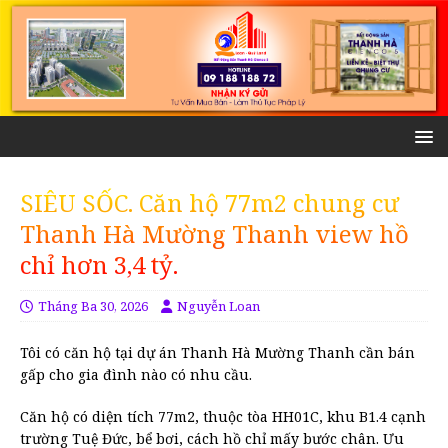
SIÊU SỐC. Căn hộ 77m2 chung cư
Thanh Hà Mường Thanh view hồ
chỉ hơn 3,4 tỷ.
Tháng Ba 30, 2026
Nguyễn Loan
Tôi có căn hộ tại dự án Thanh Hà Mường Thanh cần bán
gấp cho gia đình nào có nhu cầu.
Căn hộ có diện tích 77m2, thuộc tòa HH01C, khu B1.4 cạnh
trường Tuệ Đức, bể bơi, cách hồ chỉ mấy bước chân. Ưu