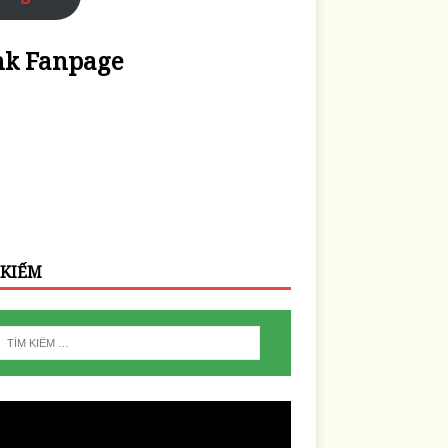
nk Fanpage
 KIẾM