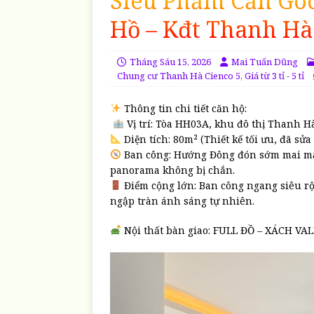
Siêu Phẩm Căn Góc
Hồ – Kđt Thanh Hà
Tháng Sáu 15, 2026
Mai Tuấn Dũng
Chung cư Thanh Hà Cienco 5
,
Giá từ 3 tỉ - 5 tỉ
Thông tin chi tiết căn hộ:
Vị trí: Tòa HH03A, khu đô thị Thanh H
Diện tích: 80m² (Thiết kế tối ưu, đã s
Ban công: Hướng Đông đón sớm mai mát
panorama không bị chắn.
Điểm cộng lớn: Ban công ngang siêu rộn
ngập tràn ánh sáng tự nhiên.
Nội thất bàn giao: FULL ĐỒ – XÁCH VA