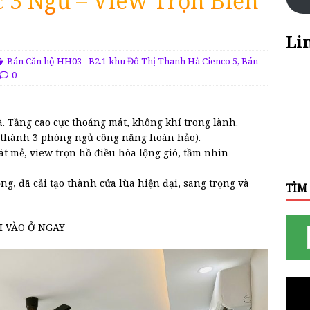
 3 Ngủ – View Trọn Biển
Li
Bán Căn hộ HH03 - B2.1 khu Đô Thị Thanh Hà Cienco 5
,
Bán
0
à. Tầng cao cực thoáng mát, không khí trong lành.
ửa thành 3 phòng ngủ công năng hoàn hảo).
 mẻ, view trọn hồ điều hòa lộng gió, tầm nhìn
g, đã cải tạo thành cửa lùa hiện đại, sang trọng và
TÌM
LI VÀO Ở NGAY