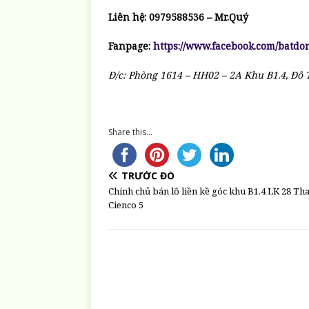
Liên hệ: 0979588536 – Mr.Quý
Fanpage:
https://www.facebook.com/batd
Đ/c: Phòng 1614 – HH02 – 2A Khu B1.4, Đô 
Share this...
TRƯỚC ĐÓ
Chính chủ bán lô liền kề góc khu B1.4 LK 28 T
Cienco 5