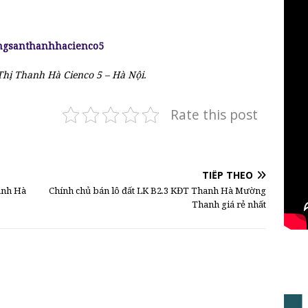
ongsanthanhhacienco5
Thị Thanh Hà Cienco 5 – Hà Nội.
Rate this post
TIẾP THEO
hanh Hà
Chính chủ bán lô đất LK B2.3 KĐT Thanh Hà Mường
Thanh giá rẻ nhất