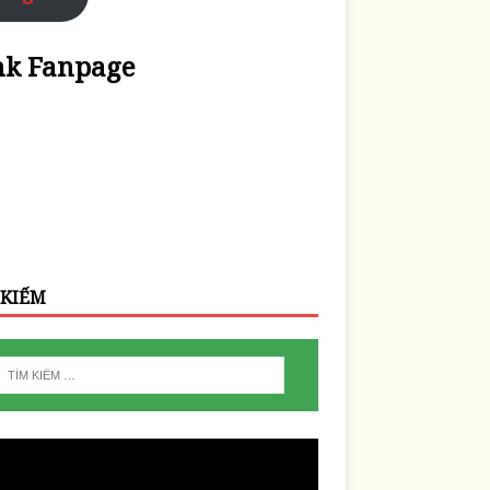
nk Fanpage
 KIẾM