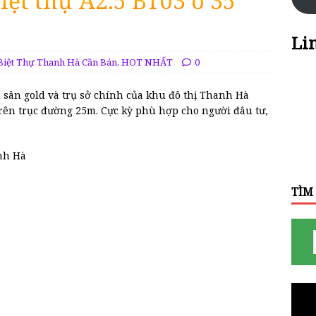
iệt thự A2.5 BT03 ô 35
Li
Biệt Thự Thanh Hà Cần Bán
,
HOT NHẤT
0
n sân gold và trụ sở chính của khu đô thị Thanh Hà
trên trục đường 25m. Cực kỳ phù hợp cho người đâu tư,
anh Hà
TÌM