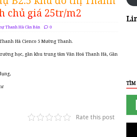
hự B2.5 khu đô thị Thanh
h chủ giá 25tr/m2
Li
Thự Thanh Hà Cần Bán
0
ị Thanh Hà Cienco 5 Mường Thanh.
 trường học, gần khu trung tâm Văn Hoá Thanh Hà, Gần
dụng,
TÌM
tư
Rate this post