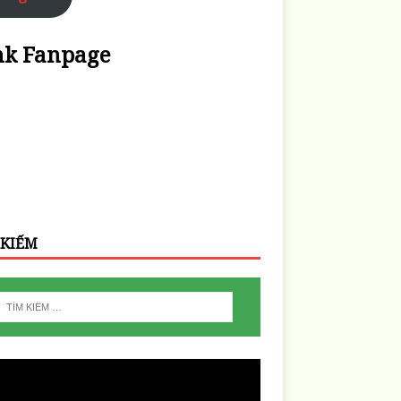
nk Fanpage
 KIẾM