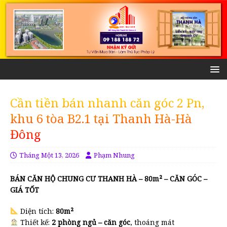
Cần tiền bán nhanh căn góc 2 Pn,
khu 6 tòa B2.1 tại Thanh Hà-Hà
Đông
Tháng Một 13, 2026
Phạm Nhung
BÁN CĂN HỘ CHUNG CƯ THANH HÀ – 80m² – CĂN GÓC –
GIÁ TỐT
Diện tích:
80m²
Thiết kế:
2 phòng ngủ – căn góc
, thoáng mát