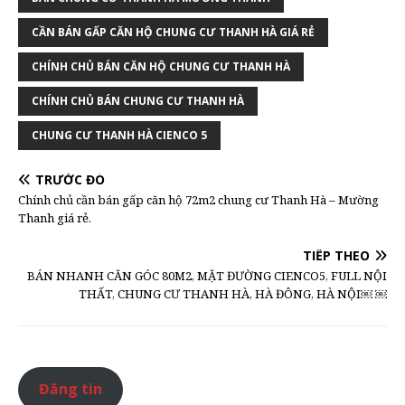
CẦN BÁN GẤP CĂN HỘ CHUNG CƯ THANH HÀ GIÁ RẺ
CHÍNH CHỦ BÁN CĂN HỘ CHUNG CƯ THANH HÀ
CHÍNH CHỦ BÁN CHUNG CƯ THANH HÀ
CHUNG CƯ THANH HÀ CIENCO 5
TRƯỚC ĐÓ
Chính chủ cần bán gấp căn hộ 72m2 chung cư Thanh Hà – Mường
Thanh giá rẻ.
TIẾP THEO
BÁN NHANH CĂN GÓC 80M2, MẶT ĐƯỜNG CIENCO5, FULL NỘI
THẤT, CHUNG CƯ THANH HÀ, HÀ ĐÔNG, HÀ NỘI￼ ￼
Đăng tin