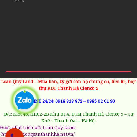
Loan Quý Land – Mua bán, ký gửi căn hộ chung cư, liền kề, biệt
thự KĐT Thanh Hà Cienco 5
HOTLINE 24/24:
0918 818 872
–
0985 02 01 90
Đ/C: Kiot 46, HH02-2B Khu B1.4, ĐTM Thanh Hà Cienco 5 – Cự
Khê – Thanh Oai – Hà Nội
Được phát triển bởi Loan Quý Land –
https://batdongsanthanhha.net.vn/