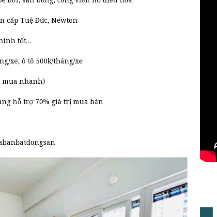
ên cấp Tuệ Đức, Newton
ninh tốt…
g/xe, ô tô 500k/tháng/xe
ch mua nhanh)
ng hỗ trợ 70% giá trị mua bán
abanbatdongsan