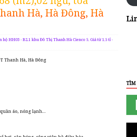
8 (m2),02 ngủ, tòa
Thanh Hà, Hà Đông, Hà
Li
ội
n hộ HH03 - B2.1 khu Đô Thị Thanh Hà Cienco 5
,
Giá từ 1,5 tỉ -
KĐT Thanh Hà, Hà Đông
TÌM
tủ quần áo, nóng lạnh…
ể bơi, sân bóng, công viên hồ điều hòa