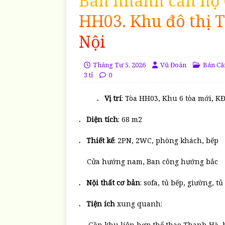
Bán nhanh căn hộ 6
HH03. Khu đô thị 
N
Tháng Tư 5, 2026
Vũ Đoán
Bán Că
3 tỉ
0
. Vị trí
: Tòa HH03, Khu 6 tòa mới, 
. Diện tích
: 68 m2
. Thiết kế
: 2PN, 2WC, phòng khách, bếp
Cửa hướng nam, Ban công hướng bắc
. Nội thất cơ bản
: sofa, tủ bếp, giường, 
. Tiện ích
xung quanh:
– Gần khu liên hợp thể thao Thanh Hà, b