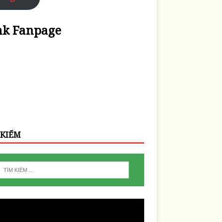
nk Fanpage
 KIẾM