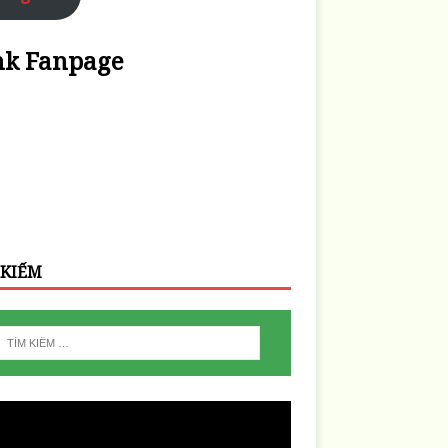
nk Fanpage
 KIẾM