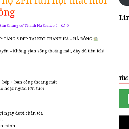
hộ 2Pn full nội thất mới
Đông
Li
Bán Chung cư Thanh Hà Cienco 5
0
M² TẦNG 5 ĐẸP TẠI KĐT THANH HÀ – HÀ ĐÔNG
huyển – Không gian sống thoáng mát, đầy đủ tiện ích!
TÌM
 bếp + ban công thoáng mát
hỏ hoặc người lớn tuổi
lợi ngay dưới chân tòa
em
ăn minh