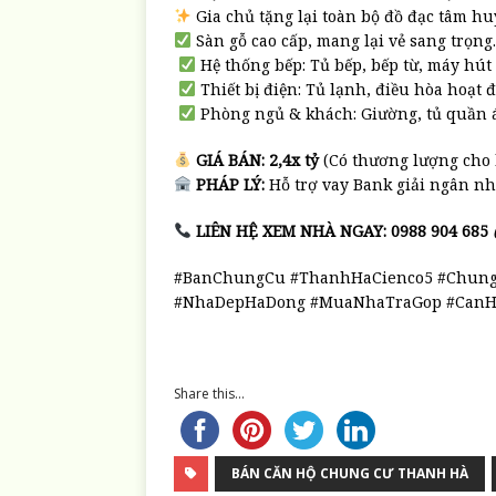
Gia chủ tặng lại toàn bộ đồ đạc tâm hu
Sàn gỗ cao cấp, mang lại vẻ sang trọng.
Hệ thống bếp: Tủ bếp, bếp từ, máy hút
Thiết bị điện: Tủ lạnh, điều hòa hoạt đ
Phòng ngủ & khách: Giường, tủ quần áo
GIÁ BÁN:
2,4x tỷ
(Có thương lượng cho 
PHÁP LÝ:
Hỗ trợ vay Bank giải ngân nh
LIÊN HỆ XEM NHÀ NGAY:
0988 904 685
#BanChungCu #ThanhHaCienco5 #Chun
#NhaDepHaDong #MuaNhaTraGop #Can
Share this...
BÁN CĂN HỘ CHUNG CƯ THANH HÀ