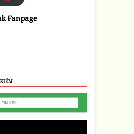
nk Fanpage
 KIẾM