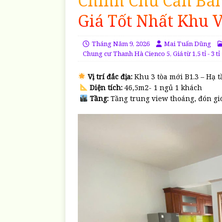
Chính Chủ Cần Bán
Giá Tốt Nhất Khu 
Tháng Năm 9, 2026
Mai Tuấn Dũng
Chung cư Thanh Hà Cienco 5
,
Giá từ 1,5 tỉ - 3 tỉ
Vị trí đắc địa:
Khu 3 tòa mới B1.3 – Hạ 
Diện tích:
46,5m2- 1 ngủ 1 khách
Tầng:
Tầng trung view thoáng, đón gió