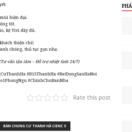
yết:
PHÁ
 mùi hiện đại.
ộng tốt.
, kệ Tivi đầy đủ.
khách thiện chí)
anh chóng, thủ tục gọn nhẹ.
(Tư vấn tận tâm – Hỗ trợ nhiệt tình 24/7)
gCuThanhHa #B13ThanhHa #BatDongSanHaNoi
Ho1PhongNgu #ChinhChuBanNha
Rate this post
BÁN CHUNG CƯ THANH HÀ CIENC 5