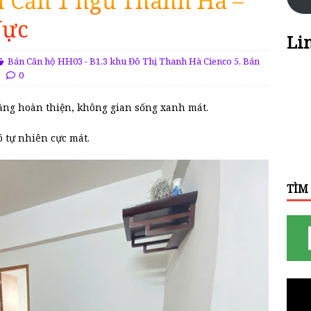
 Căn 1 ngủ Thanh Hà –
Vực
Li
Bán Căn hộ HH03 - B1.3 khu Đô Thị Thanh Hà Cienco 5
,
Bán
0
tầng hoàn thiện, không gian sống xanh mát.
 tự nhiên cực mát.
TÌM