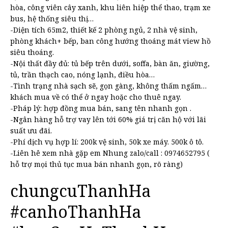
hòa, công viên cây xanh, khu liên hiệp thể thao, trạm xe
bus, hệ thống siêu thị…
-Diện tích 65m2, thiết kế 2 phòng ngủ, 2 nhà vệ sinh,
phòng khách+ bếp, ban công hướng thoáng mát view hồ
siêu thoáng.
-Nội thất đầy đủ: tủ bếp trên dưới, soffa, bàn ăn, giường,
tủ, trần thạch cao, nóng lạnh, điều hòa…
-Tình trạng nhà sạch sẽ, gọn gàng, không thấm ngấm…
khách mua về có thể ở ngay hoặc cho thuê ngay.
-Pháp lý: hợp đồng mua bán, sang tên nhanh gọn .
-Ngân hàng hỗ trợ vay lên tới 60% giá trị căn hộ với lãi
suất ưu đãi.
-Phí dịch vụ hợp lí: 200k vệ sinh, 50k xe máy. 500k ô tô.
-Liên hê xem nhà gặp em Nhung zalo/call : 0974652795 (
hỗ trợ mọi thủ tục mua bán nhanh gọn, rõ ràng)
chungcuThanhHa
#canhoThanhHa