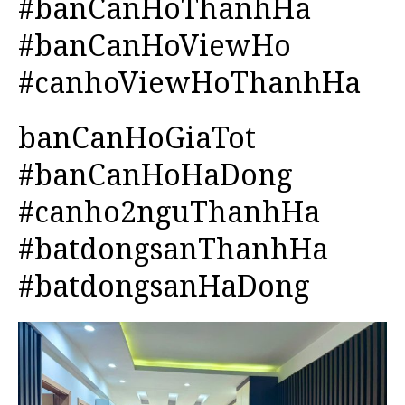
#banCanHoThanhHa
#banCanHoViewHo
#canhoViewHoThanhHa
banCanHoGiaTot
#banCanHoHaDong
#canho2nguThanhHa
#batdongsanThanhHa
#batdongsanHaDong