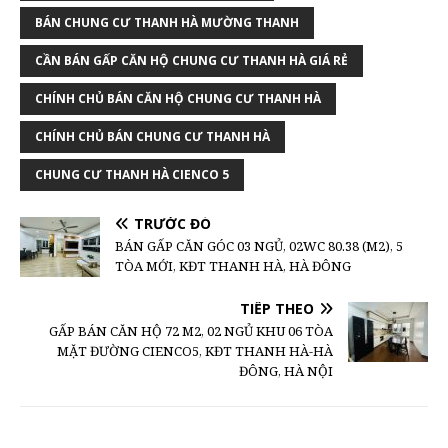
BÁN CHUNG CƯ THANH HÀ MƯỜNG THANH
CẦN BÁN GẤP CĂN HỘ CHUNG CƯ THANH HÀ GIÁ RẺ
CHÍNH CHỦ BÁN CĂN HỘ CHUNG CƯ THANH HÀ
CHÍNH CHỦ BÁN CHUNG CƯ THANH HÀ
CHUNG CƯ THANH HÀ CIENCO 5
TRƯỚC ĐÓ
BÁN GẤP CĂN GÓC 03 NGỦ, 02WC 80.38 (M2), 5
TÒA MỚI, KĐT THANH HÀ, HÀ ĐÔNG
TIẾP THEO
GẤP BÁN CĂN HỘ 72 M2, 02 NGỦ KHU 06 TÒA
MẶT ĐƯỜNG CIENCO5, KĐT THANH HÀ-HÀ
ĐÔNG, HÀ NỘI