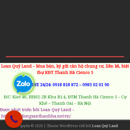
Loan Quý Land – Mua bán, ký gửi căn hộ chung cư, liền kề, biệt
thự KĐT Thanh Hà Cienco 5
HOTLINE 24/24:
0918 818 872
–
0985 02 01 90
Đ/C: Kiot 46, HH02-2B Khu B1.4, ĐTM Thanh Hà Cienco 5 – Cự
Khê – Thanh Oai – Hà Nội
Được phát triển bởi Loan Quý Land –
https://batdongsanthanhha.net.vn/
Bản quyền © 2026 | Theme WordPress viết bởi
Loan Quý Land