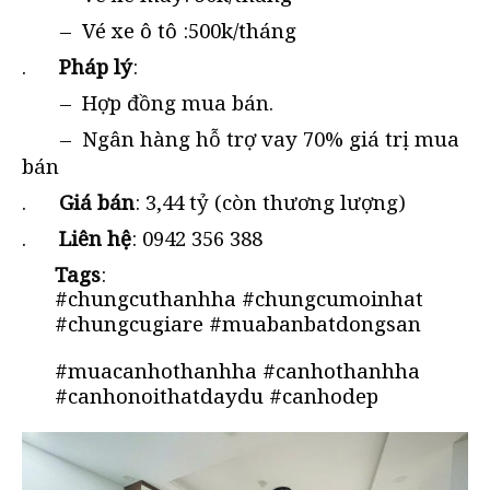
– Vé xe ô tô :500k/tháng
.
Pháp lý
:
– Hợp đồng mua bán.
– Ngân hàng hỗ trợ vay 70% giá trị mua
bán
.
Giá bán
: 3,44 tỷ (còn thương lượng)
.
Liên hệ
: 0942 356 388
Tags
:
#chungcuthanhha #chungcumoinhat
#chungcugiare #muabanbatdongsan
#muacanhothanhha #canhothanhha
#canhonoithatdaydu #canhodep