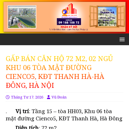
GẤP BÁN CĂN HỘ 72 M2, 02 NGỦ
KHU 06 TÒA MẶT ĐƯỜNG
CIENCO5, KĐT THANH HÀ-HÀ
ĐÔNG, HÀ NỘI
Tháng Tư 17, 2026
Vũ Đoán
.
Vị trí
: Tầng 15 – tòa HH03, Khu 06 tòa
mặt đường Cienco5, KĐT Thanh Hà, Hà Đông
. Diện tích
: 72 m2